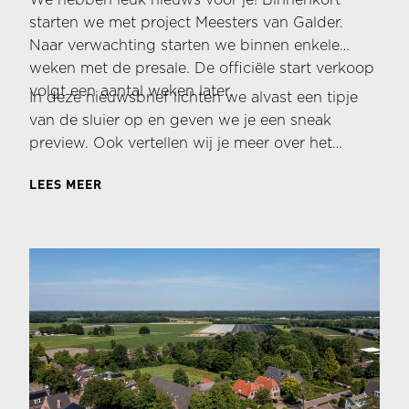
starten we met project Meesters van Galder.
Naar verwachting starten we binnen enkele
weken met de presale. De officiële start verkoop
volgt een aantal weken later.
In deze nieuwsbrief lichten we alvast een tipje
van de sluier op en geven we je een sneak
preview. Ook vertellen wij je meer over het
woningaanbod, de presale en planning zodat je
LEES MEER
weet wat je de komende tijd van ons kunt
verwachten.