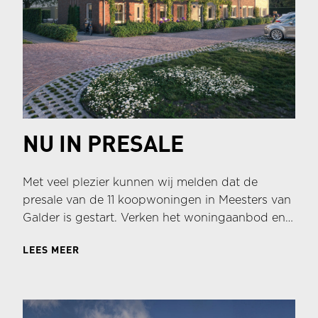
NU IN PRESALE
Met veel plezier kunnen wij melden dat de
presale van de 11 koopwoningen in Meesters van
Galder is gestart. Verken het woningaanbod en
geef je voorkeur door! Dit geeft jou een streepje
LEES MEER
voor bij de verkoop!