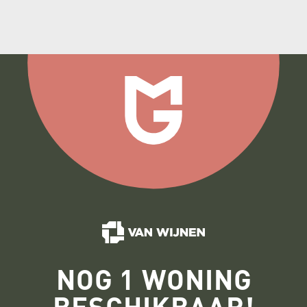
drie zelfbouwkavels en vier sociale
huurwoningen - een zorgvuldig samengesteld
aanbod voor verschillende woonwensen.
NOG 1 WONING
BESCHIKBAAR!