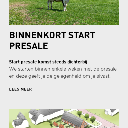
BINNENKORT START
PRESALE
Start presale komst steeds dichterbij
We starten binnen enkele weken met de presale
en deze geeft je de gelegenheid om je alvast
voor te bereiden op de start verkoop door je te
LEES MEER
oriënteren op je woonwensen en je
financieringsmogelijkheden.