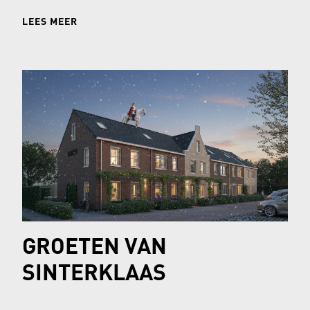
woensdag 12.00 uur want dan sluit de
LEES MEER
inschrijving.
GROETEN VAN
SINTERKLAAS