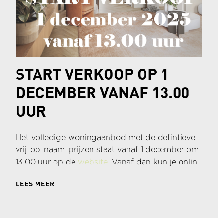
START VERKOOP OP 1
DECEMBER VANAF 13.00
UUR
Het volledige woningaanbod met de defintieve
vrij-op-naam-prijzen staat vanaf 1 december om
13.00 uur op de
website
. Vanaf dan kun je online
inschrijven voor één of meerdere bouwnummers.
LEES MEER
Dat gaat heel eenvoudig; bekijk eerst alle
informatie, kies de woning(en) van je voorkeur
en schrijf je dan in via je online