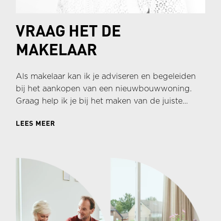
VRAAG HET DE
MAKELAAR
Als makelaar kan ik je adviseren en begeleiden
bij het aankopen van een nieuwbouwwoning.
Graag help ik je bij het maken van de juiste
keuzes en ondersteun ik je tijdens het
LEES MEER
aankoopproces. Hieronder vind je meer
informatie over mijn rol bij het aankopen van een
nieuwbouwwoning in het project Meesters van
Galder.