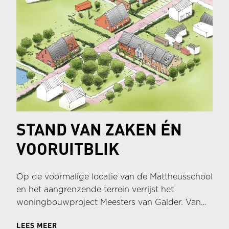
STAND VAN ZAKEN ÉN
VOORUITBLIK
Op de voormalige locatie van de Mattheusschool
en het aangrenzende terrein verrijst het
woningbouwproject Meesters van Galder. Van
Wijnen ontwikkelt en realiseert hier een
LEES MEER
woonomgeving met elf projectmatige woningen,