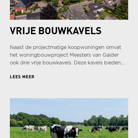
VRIJE BOUWKAVELS
Naast de projectmatige koopwoningen omvat
het woningbouwproject Meesters van Galder
ook drie vrije bouwkavels. Deze kavels bieden
toekomstige bewoners de unieke kans om een
LEES MEER
woning volledig naar eigen wens en ontwerp te
realiseren, binnen de kaders van het
bestemmingsplan en de architectonische
uitgangspunten van het project.