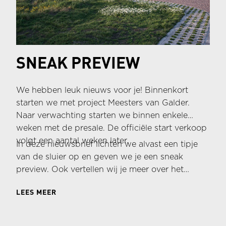
SNEAK PREVIEW
We hebben leuk nieuws voor je! Binnenkort
starten we met project Meesters van Galder.
Naar verwachting starten we binnen enkele
weken met de presale. De officiële start verkoop
volgt een aantal weken later.
In deze nieuwsbrief lichten we alvast een tipje
van de sluier op en geven we je een sneak
preview. Ook vertellen wij je meer over het
woningaanbod, de presale en planning zodat je
LEES MEER
weet wat je de komende tijd van ons kunt
verwachten.