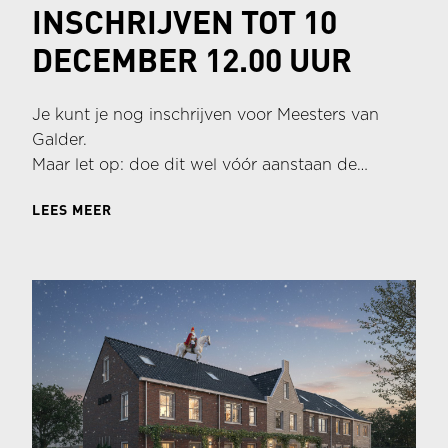
INSCHRIJVEN TOT 10
DECEMBER 12.00 UUR
Je kunt je nog inschrijven voor Meesters van
Galder.
Maar let op: doe dit wel vóór aanstaan de
woensdag 12.00 uur want dan sluit de
LEES MEER
inschrijving.