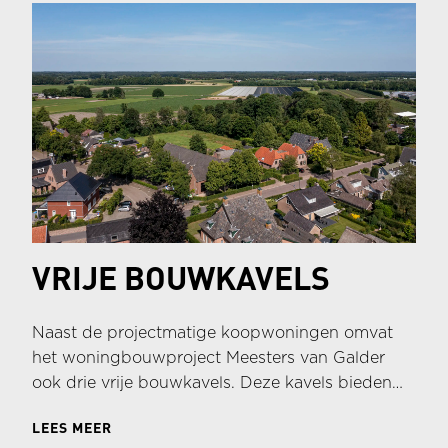
VRIJE BOUWKAVELS
Naast de projectmatige koopwoningen omvat
het woningbouwproject Meesters van Galder
ook drie vrije bouwkavels. Deze kavels bieden
toekomstige bewoners de unieke kans om een
LEES MEER
woning volledig naar eigen wens en ontwerp te