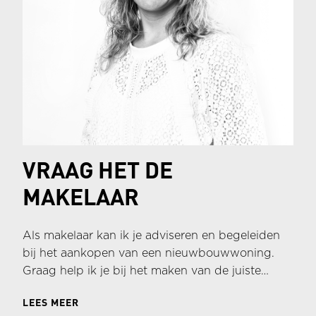
VRAAG HET DE
MAKELAAR
Als makelaar kan ik je adviseren en begeleiden
bij het aankopen van een nieuwbouwwoning.
Graag help ik je bij het maken van de juiste
keuzes en ondersteun ik je tijdens het
LEES MEER
aankoopproces. Hieronder vind je meer