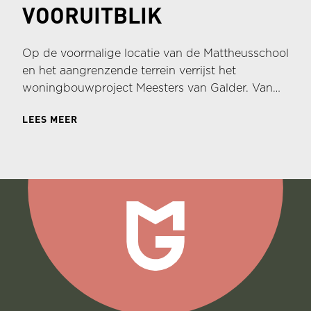
VOORUITBLIK
Op de voormalige locatie van de Mattheusschool
en het aangrenzende terrein verrijst het
woningbouwproject Meesters van Galder. Van
Wijnen ontwikkelt en realiseert hier een
LEES MEER
woonomgeving met elf projectmatige woningen,
drie zelfbouwkavels en vier sociale
huurwoningen - een zorgvuldig samengesteld
aanbod voor verschillende woonwensen.