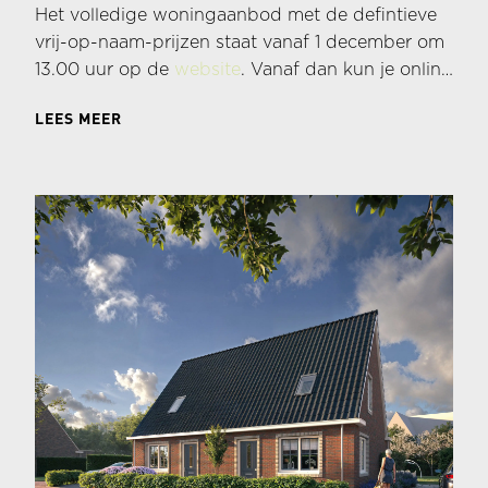
Het volledige woningaanbod met de defintieve
vrij-op-naam-prijzen staat vanaf 1 december om
13.00 uur op de
website
. Vanaf dan kun je online
inschrijven voor één of meerdere bouwnummers.
LEES MEER
Dat gaat heel eenvoudig; bekijk eerst alle
informatie, kies de woning(en) van je voorkeur
en schrijf je dan in via je online
accountomgeving. Je kunt je inschrijven tot
woensdag 10 december 12.00 uur.